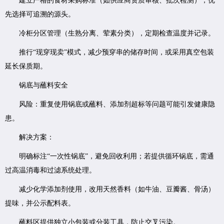
建立严格的食材采购标准（如供应商资质审核、批次检测），优
先选择可追溯的源头。
冷柜分区管理（生熟分离、荤素分类），定期检查温度并记录。
推行“现穿现卖”模式，减少预穿串的储存时间，或采用真空包装
延长保质期。
锅底与蘸料安全
风险：重复使用锅底或蘸料、添加剂超标等问题可能引发健康隐
患。
解决方案：
明确标注“一次性锅底”，避免回收利用；若提供循环锅底，需通
过高温消毒和过滤系统处理。
减少化学添加剂使用，改用天然香料（如牛油、豆瓣酱、骨汤）
提味，并公示配料表。
蘸料区提供独立小包装或分装工具，防止交叉污染。