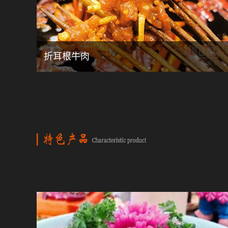
折耳根牛肉