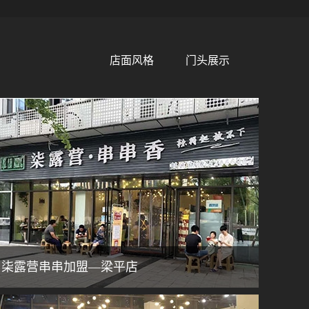
店面风格
门头展示
柒露营串串加盟—梁平店
醒目店