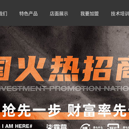
我们
特色产品
店面展示
我要加盟
技术培
荣誉
招牌菜品
火爆场面
加盟优势
简介
牛肉系列
加盟店展示
加盟费及投资费用分析
文化
特色大串
店铺风格
加盟流程
人气甜品
现做小吃
特色锅底