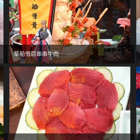
草船借箭串串牛肉