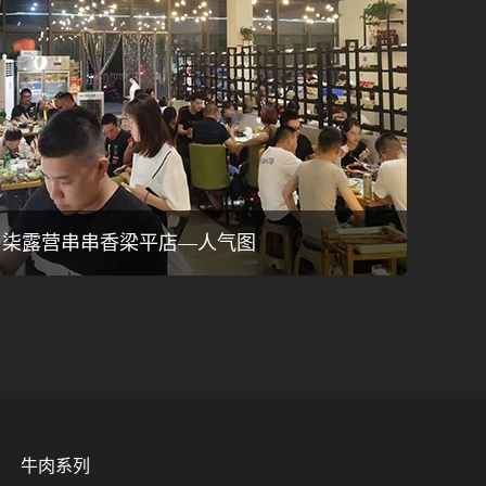
柒露营串串香梁平店—人气图
火锅牛
牛肉系列