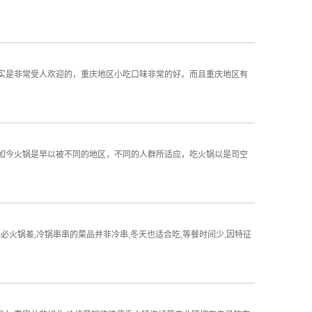
实是非常受人欢迎的，重庆地区小吃口味非常的好。而且重庆地区有
今火锅是早以被不同的地区，不同的人群所适应，吃火锅以是司空
必火锅差,冷锅串串的菜品并非冷串,冬天也适合吃,等餐时间少,因特征