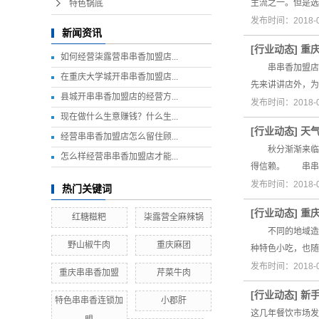
主流之一。但是选
特色锅底
发布时间：2018-
新闻资讯
[
行业动态
]
重
如何经营柒露营串串香加盟店...
串串香加盟店铺
在重庆大学城开串串香加盟店...
先来讲讲店外，为
县城开串串香加盟店的经营方...
发布时间：2018-
现在做什么生意赚钱？什么生...
[
行业动态
]
天
经营串串香加盟店怎么留住顾...
秋分渐渐来临，
怎么样经营串串香加盟店才能...
得信赖。 串串
发布时间：2018-
热门关键词
[
行业动态
]
重
红糖糍粑
柒露营全麻辣锅
不同的地域造就
野山椒牛肉
重庆麻团
种特色小吃，也
发布时间：2018-
重庆串串香加盟
芹菜牛肉
[
行业动态
]
新
特色串串香连锁加
小郡肝
这几年餐饮市场发