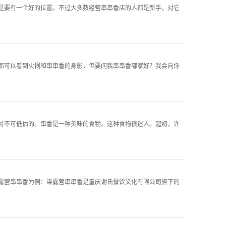
是要有一个好的位置。不过大多数经营串串香店的人都是新手，对它
都可以看到火锅和串串香的身影，但要问我串串香哪家好？我会向你
对不可低估的。串香是一种美味的食物。这种食物很迷人。起初，许
营串串香为例：柒露营串串香是重庆谢氏餐饮文化有限公司旗下的