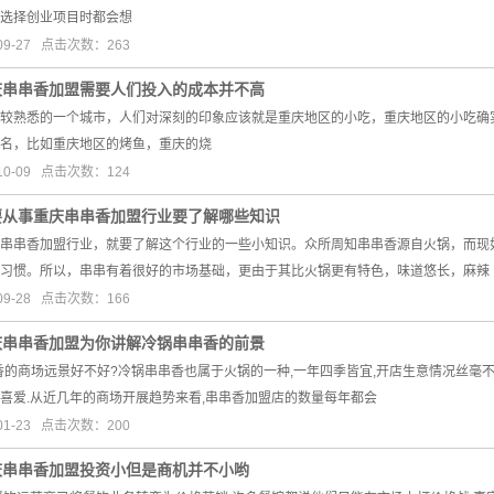
选择创业项目时都会想
09-27 点击次数：263
庆串串香加盟需要人们投入的成本并不高
较熟悉的一个城市，人们对深刻的印象应该就是重庆地区的小吃，重庆地区的小吃确
名，比如重庆地区的烤鱼，重庆的烧
10-09 点击次数：124
要从事重庆串串香加盟行业要了解哪些知识
串香加盟行业，就要了解这个行业的一些小知识。众所周知串串香源自火锅，而现如
习惯。所以，串串有着很好的市场基础，更由于其比火锅更有特色，味道悠长，麻辣
09-28 点击次数：166
庆串串香加盟为你讲解冷锅串串香的前景
串香的商场远景好不好?冷锅串串香也属于火锅的一种,一年四季皆宜,开店生意情况丝毫不
喜爱.从近几年的商场开展趋势来看,串串香加盟店的数量每年都会
01-23 点击次数：200
庆串串香加盟投资小但是商机并不小哟