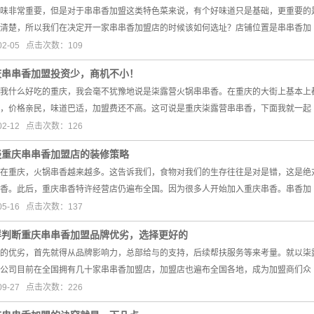
味非常重要，但是对于串串香加盟这类特色菜来说，有个好味道只是基础，更重要的
清楚，所以我们在决定开一家串串香加盟店的时候该如何选址？店铺位置是串串香加
02-05 点击次数：109
庆串串香加盟投资少，商机不小！
我什么好吃的重庆，我会毫不犹豫地说是柒露营火锅串串香。在重庆的大街上基本上
，价格亲民，味道巴适，加盟费还不高。这可说是重庆柒露营串串香，下面我就一起
02-12 点击次数：126
谈重庆串串香加盟店的装修策略
在重庆，火锅串香越来越多。这告诉我们，食物对我们的生存往往是对是错，这是绝
香。此后，重庆串香特许经营店仍遍布全国。因为很多人开始加入重庆串香。串香加
05-16 点击次数：137
样判断重庆串串香加盟品牌优劣，选择更好的
优劣，首先就得从品牌影响力，总部给与的支持，后续帮扶服务等来考量。就以柒露
公司目前在全国拥有几十家串串香加盟店，加盟店也遍布全国各地，成为加盟商们众
09-27 点击次数：226