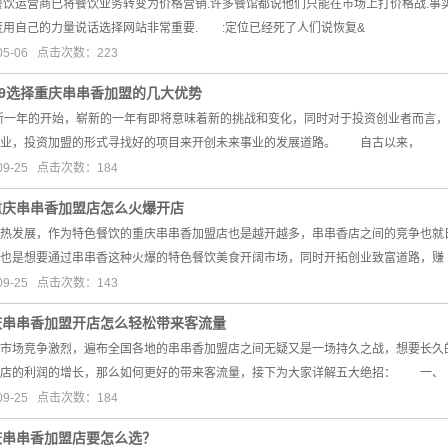
运营商已将餐饮业务转变为价格营销.许多餐馆都说他们只能在市场上打价格战.事实
度用自己的力量说话选择网站非常重要. :定位已经死了人们说恢复&
05-06 点击次数：223
19选择重庆串串香加盟的几大优势
新一年的开始，崭新的一年有即将意味着新的挑战和变化，同时对于投资创业者而言，
创业，投资加盟的形式寻找好的项目来开创未来事业的发展道路。 自古以来，
09-25 点击次数：184
重庆串串香加盟店怎么火爆开店
发展，作为特色餐饮的重庆串串香加盟店也是越开越多，串串香店之间的竞争也就日
也是想要通过串串香这种火爆的特色餐饮美食开阔市场，同时开拓创业致富道路，赚
09-25 点击次数：143
庆串串香加盟开店怎么轻松带来客流量
场竞争激烈，遍布全国各地的串串香加盟店之间无疑又是一场持久之战，想要长久的
香店的利润的增长，那么如何更好的带来客流量，接下为大家详解五大绝招： 一、
09-25 点击次数：184
庆串串香加盟店要怎么选？