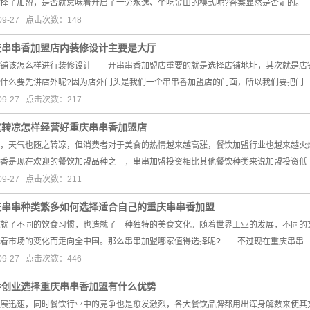
择了加盟，是否就意味着开启了一劳永逸、坐吃金山的模式呢?答案显然是否定的。
09-27 点击次数：148
庆串串香加盟店内装修设计主要是大厅
该怎么样进行装修设计 开串串香加盟店重要的就是选择店铺地址，其次就是店铺
什么要先讲店外呢?因为店外门头是我们一个串串香加盟店的门面，所以我们要把门
09-27 点击次数：217
气转凉怎样经营好重庆串串香加盟店
天气也随之转凉，但消费者对于美食的热情越来越高涨，餐饮加盟行业也越来越火爆
香是现在欢迎的餐饮加盟品种之一，串串加盟投资相比其他餐饮种类来说加盟投资低
09-27 点击次数：211
庆串串种类繁多如何选择适合自己的重庆串串香加盟
了不同的饮食习惯，也造就了一种独特的美食文化。随着世界工业的发展，不同的文
随着市场的变化而走向全中国。那么串串加盟哪家值得选择呢? 不过现在重庆串串
09-27 点击次数：446
手创业选择重庆串串香加盟有什么优势
展迅速，同时餐饮行业中的竞争也是愈发激烈，各大餐饮品牌都用出浑身解数来使其