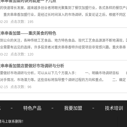
庆串串香加盟的诀窍就是一下几点
快速增长发展，越来越多创业者将眼光聚集到了餐饮加盟行业，各式各样的餐饮产品
 重庆串串香加盟行业，是经过长时间深入的市场调研，反复论证之后，根据不同区
02-20 点击次数：195
庆串串香加盟——重庆美食的特色
到公众的关注，各种传统工艺食品、地方特色食品、现代工艺食品源源不断地涌现，
业需要有远见的选择，许多投资者对重庆串串香特许经营项目非常感兴趣。重庆串串
03-22 点击次数：120
庆串串香加盟店要做好市场调研与分析
做好市场调研与分析，可以从以下几个方面入手： 一、明确市场调研目标 在
争对手情况、市场潜力等。这些目标将指导整个调研过程的方向和重点。 二、确定
02-15 点击次数：96
化
特色产品
我要加盟
技术培训
请马上联系删除！