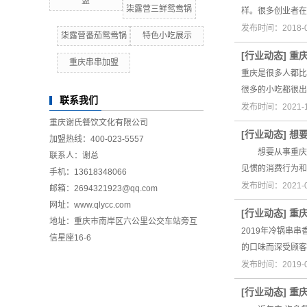
盟
柒露营三鲜鸳鸯锅
样。很多创业者在
发布时间：2018-
柒露营番茄鸳鸯锅
特色小吃展示
[
行业动态
]
重
重庆串串加盟
重庆是很多人都比
很多的小吃都很出
联系我们
发布时间：2021-
重庆谢氏餐饮文化有限公司
[
行业动态
]
想
加盟热线：400-023-5557
想要从事重庆串
联系人：谢总
见惯的消费行为和
手机：13618348066
发布时间：2021-
邮箱：2694321923@qq.com
网址：
www.qlycc.com
[
行业动态
]
重
地址：重庆市南岸区六公里公交车站旁互
2019年冷锅串
信星座16-6
的口味而深受顾客
发布时间：2019-
[
行业动态
]
重