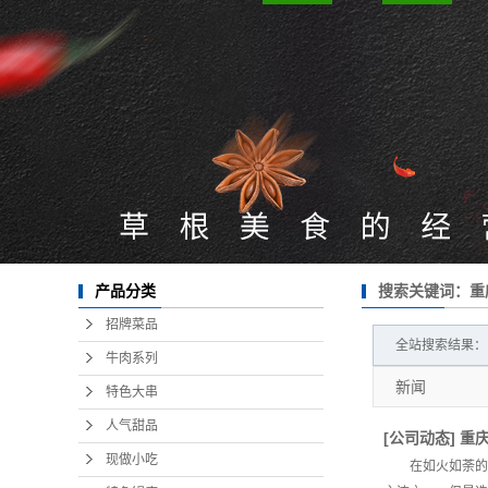
搜索关键词：重
产品分类
招牌菜品
全站搜索结果：
牛肉系列
新闻
特色大串
人气甜品
[
公司动态
]
重
现做小吃
在如火如荼的加