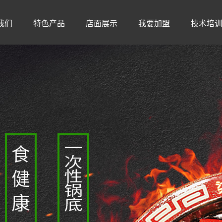
我们
特色产品
店面展示
我要加盟
技术培
荣誉
招牌菜品
火爆场面
加盟优势
简介
牛肉系列
加盟店展示
加盟费及投资费用分析
文化
特色大串
店铺风格
加盟流程
人气甜品
现做小吃
特色锅底