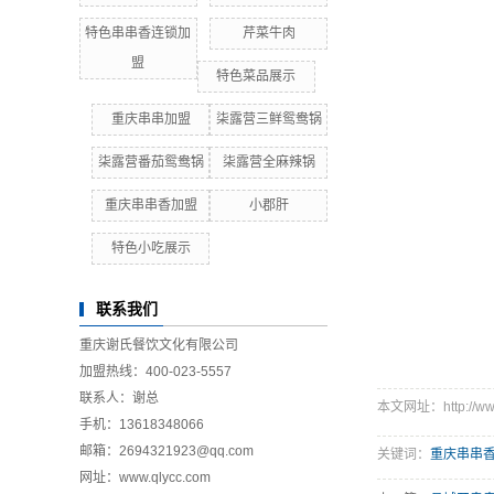
特色串串香连锁加
芹菜牛肉
盟
特色菜品展示
重庆串串加盟
柒露营三鲜鸳鸯锅
柒露营番茄鸳鸯锅
柒露营全麻辣锅
重庆串串香加盟
小郡肝
特色小吃展示
联系我们
重庆谢氏餐饮文化有限公司
加盟热线：400-023-5557
联系人：谢总
本文网址：http://www.
手机：13618348066
邮箱：2694321923@qq.com
关键词：
重庆串串
网址：
www.qlycc.com