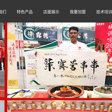
我们
特色产品
店面展示
我要加盟
技术培
荣誉
招牌菜品
火爆场面
加盟优势
简介
牛肉系列
加盟店展示
加盟费及投资费用分析
文化
特色大串
店铺风格
加盟流程
人气甜品
现做小吃
特色锅底