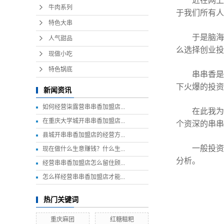
近在网上看
牛肉系列
于我们所有人
特色大串
于是脑海里
人气甜品
么选择创业投
现做小吃
特色锅底
串串香是现
下火爆的投资
新闻资讯
如何经营柒露营串串香加盟店...
在此我为大
在重庆大学城开串串香加盟店...
个资深的串串
县城开串串香加盟店的经营方...
一般投资一家
现在做什么生意赚钱？什么生...
分析。
经营串串香加盟店怎么留住顾...
怎么样经营串串香加盟店才能...
热门关键词
重庆麻团
红糖糍粑