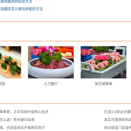
串香加盟店的经营方法
香加盟店怎么留住顾客的方法
鸭肠
大刀腰片
菊花猪黄喉
串串香：正宗风味升级核心技术
打造3-5款必点
怎么选？新手避坑指南
真实可落地的利
魂，也是容易拉开差距的地方
供应链是门店盈