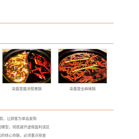
柒露营菌汤鸳鸯锅
柒露营全麻辣锅
爆款，让顾客为单品复购
润模型，彻底避开虚假盈利误区
利的核心命脉，必须重点核查