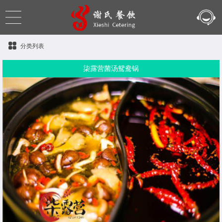
分类列表
柒露营菌汤鸳鸯锅