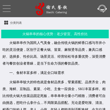
分类列表
火锅串串的核心优势：老少皆宜、高性价比
火锅串串作为国民人气美食，融合传统火锅的鲜香口感与市井小
吃的灵活便捷，区别于正餐火锅、冒菜、麻辣烫等品类，兼具口感
好、选择多、性价比高、场景灵活、经营轻松等多重优势，深受消费
者与餐饮创业者青睐，是当下生命力强的餐饮品类。
一、食材丰富多样，满足全口味需求
火锅串串较大的特色就是食材品类多，荤素搭配、品类齐全，肉
类、海鲜、豆制品、素菜、小吃、主食一应俱全，SKU丰富多样。相
比传统火锅大份菜品固定死板，串串单串分量小巧精致，消费者可自
由挑选，想吃什么拿什么，不局限菜品搭配。无论是爱吃辣、清淡、
鲜香口味的人群，老人、小孩、年轻人都能选到适配食材，全方位满