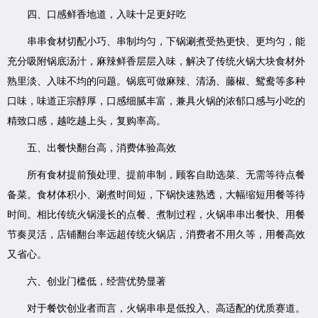
四、口感鲜香地道，入味十足更好吃
串串食材切配小巧、串制均匀，下锅涮煮受热更快、更均匀，能
充分吸附锅底汤汁，麻辣鲜香层层入味，解决了传统火锅大块食材外
熟里淡、入味不均的问题。锅底可做麻辣、清汤、藤椒、鸳鸯等多种
口味，味道正宗醇厚，口感细腻丰富，兼具火锅的浓郁口感与小吃的
精致口感，越吃越上头，复购率高。
五、出餐快翻台高，消费体验高效
所有食材提前预处理、提前串制，顾客自助选菜、无需等待点餐
备菜。食材体积小、涮煮时间短，下锅快速熟透，大幅缩短用餐等待
时间。相比传统火锅漫长的点餐、煮制过程，火锅串串出餐快、用餐
节奏灵活，店铺翻台率远超传统火锅店，消费者不用久等，用餐高效
又省心。
六、创业门槛低，经营优势显著
对于餐饮创业者而言，火锅串串是低投入、高适配的优质赛道。